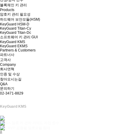
진성/양자 난수
블록체인 키 관리
Products
암호키 관리 필요성
하드웨어 보안모듈(HSM)
KeyGuard HSM-D
KeyGuard Titan-Cy
KeyGuard Titan-Dc
소프트웨어 키 관리 GUI
KeyGuard KMS
KeyGuard EKMS
Partners & Customers
파트너사
고객사
Company
회사연혁
인증 및 수상
찾아오시는길
Q&A
문의하기
02-3471-8829
KeyGuard KMS
· KISA 암호 키 관리 가이드 라인 준수
· KCMVP 검증필 암호모듈 탑재
· HSM 탑재